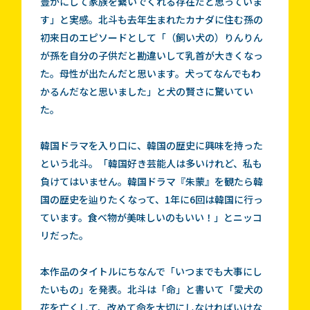
豊かにして家族を繋いでくれる存在だと思っていま
す」と実感。北斗も去年生まれたカナダに住む孫の
初来日のエピソードとして「（飼い犬の）りんりん
が孫を自分の子供だと勘違いして乳首が大きくなっ
た。母性が出たんだと思います。犬ってなんでもわ
かるんだなと思いました」と犬の賢さに驚いてい
た。
韓国ドラマを入り口に、韓国の歴史に興味を持った
という北斗。「韓国好き芸能人は多いけれど、私も
負けてはいません。韓国ドラマ『朱蒙』を観たら韓
国の歴史を辿りたくなって、1年に6回は韓国に行っ
ています。食べ物が美味しいのもいい！」とニッコ
リだった。
本作品のタイトルにちなんで「いつまでも大事にし
たいもの」を発表。北斗は「命」と書いて「愛犬の
花を亡くして、改めて命を大切にしなければいけな