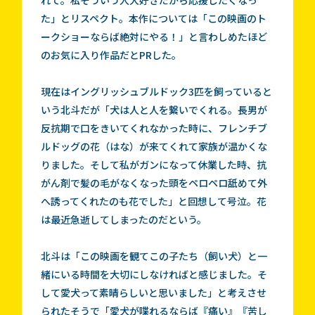
た」とリスペクト。本作については「この映画のト
ークショーならば絶対にやる！」と言わしめたほど
のお気に入り作品だとPRした。
現在はイングリッシュブルドック3匹を飼っていると
いう北斗だが「犬は人と人を繋いでくれる。長男が
反抗期で口をきいてくれなかった時に、フレンチブ
ルドッグの花（はな）が来てくれて家族が温かくな
りました。そして私がガンになって休業した時、抗
がん剤で髪の毛がなくなった頭をペロペロ舐めて外
へ誘ってくれたのも花でした」と回想して号泣。花
は最近急逝してしまったのだという。
北斗は「この映画を観てこの子たち（飼い犬）と一
緒にいる時間を大切にしなければと感じました。そ
して愛犬って素晴らしいと思いました」と考えさせ
られたそうで「愛犬が喋れるならば『痛い』『苦し