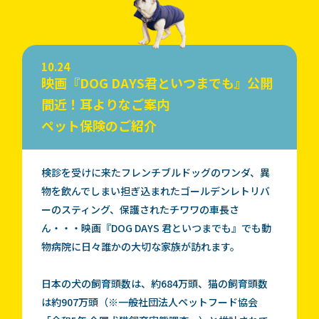
10.24
映画『DOG DAYS君といつまでも』公開
間近！耳よりなご案内
ペット保険のご紹介
検診を受けに来たフレンチブルドッグのワンダ、異
物を飲んでしまい担ぎ込まれたゴールデンレトリバ
ーのスティング、保護されたチワワの車長さ
ん・・・映画『DOG DAYS 君といつまでも』でも動
物病院に日々誰かの大切な家族が訪れます。
日本の犬の飼育頭数は、約684万頭、猫の飼育頭数
は約907万頭（※一般社団法人ペットフード協会