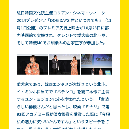
駐日韓国文化院主催コリアン・シネマ・ウィーク
2024プレゼンツ『DOG DAYS 君といつまでも』（11
月1日公開）のプレミア先行上映会が10月23日に都
内映画館で実施され、タレントで愛犬家の北斗晶、
そして韓流MCでお馴染みの古家正亨が参加した。
愛犬家であり、韓国エンタメが大好きという北斗。
イ・ミンホ目当てで『パチンコ』を観て本作に主演
するユン・ヨジョンに心を奪われたという。「素晴
らしい俳優さんだと思ったし、映画『ミナリ』で第
93回アカデミー賞助演女優賞を受賞した際に『今頃
私の魅力に気づいたんですね』というスピーチをさ
れて。私そういう人大好きだから応援したくなっ